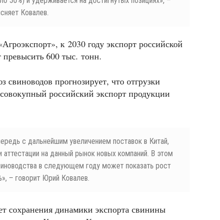
ло 50%) и удерживается на достигнутых позициях», –
ясняет Ковалев.
«Агроэкспорт», к 2030 году экспорт российской
 превысить 600 тыс. тонн.
з свиноводов прогнозирует, что отгрузки
 а совокупный российский экспорт продукции
чередь с дальнейшим увеличением поставок в Китай,
 аттестации на данный рынок новых компаний. В этом
виноводства в следующем году может показать рост
%», – говорит Юрий Ковалев.
ает сохранения динамики экспорта свинины