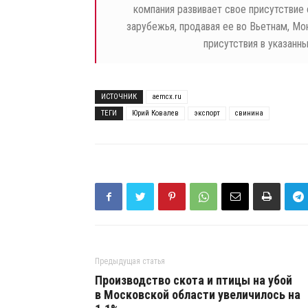
компания развивает свое присутствие 
зарубежья, продавая ее во Вьетнам, Мо
присутствия в указанн
ИСТОЧНИК
aemcx.ru
ТЕГИ
Юрий Ковалев
экспорт
свинина
Предыдущая статья
Производство скота и птицы на убой
в Московской области увеличилось на