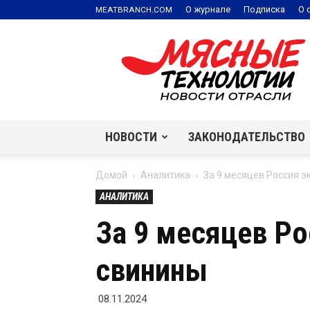
.
О журнале
Подписка
О 
MEATBRANCH
COM
Мясные
технологии
|
Новости
отрасли
НОВОСТИ
ЗАКОНОДАТЕЛЬСТВО
Домой
Аналитика
За 9 месяцев Россия э
АНАЛИТИКА
За 9 месяцев Ро
свинины
08.11.2024