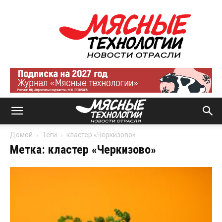
Мясные
технологии
|
Новости
отрасли
Домой
Теги
кластер «Черкизово»
Метка: кластер «Черкизово»